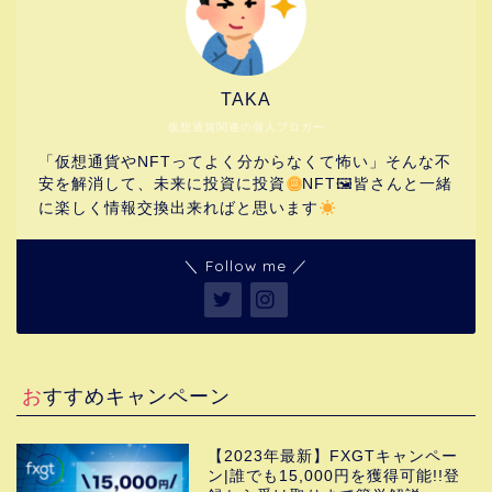
TAKA
仮想通貨関連の個人ブロガー
「仮想通貨やNFTってよく分からなくて怖い」そんな不
安を解消して、未来に投資に投資
NFT🖼皆さんと一緒
に楽しく情報交換出来ればと思います
＼ Follow me ／
ホーム
おすすめキャンペーン
コインチェック
【2023年最新】FXGTキャンペー
マーケットアップデート
ン|誰でも15,000円を獲得可能!!登