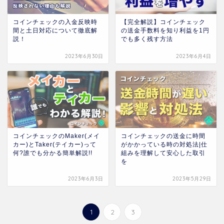
【完全解説】コインチェック
コインチェックの入金反映時
の送金手数料を知り利益を1円
間と土日対応について徹底解
でも多く残す方法
説！
2023年6月30日
2023年6月4日
コインチェックのMaker(メイ
コインチェックの送金に時間
カー)とTaker(テイカー)って
がかかっている時の対処法|仕
何?誰でも分かる簡単解説!!
組みを理解して安心した取引
を
2023年6月3日
2023年5月29日
1
2
3