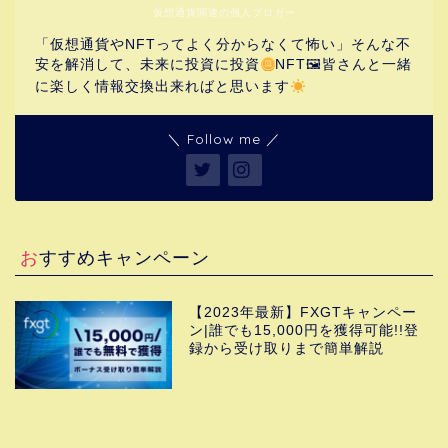
仮想通貨関連の個人ブロガー
「仮想通貨やNFTってよく分からなくて怖い」そんな不
安を解消して、未来に投資に投資
NFT🖼皆さんと一緒
に楽しく情報交換出来ればと思います
＼ Follow me ／
ホーム
おすすめキャンペーン
コインチェック
【2023年最新】FXGTキャンペー
マーケットアップデート
ン|誰でも15,000円を獲得可能!!登
録から受け取りまで簡単解説
メタマスク