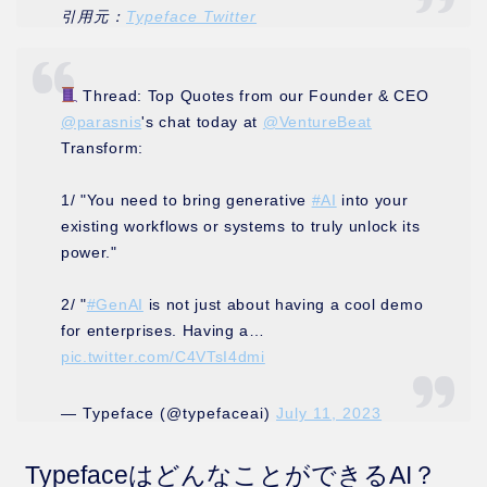
引用元：
Typeface Twitter
Thread: Top Quotes from our Founder & CEO
@parasnis
's chat today at
@VentureBeat
Transform:
1/ "You need to bring generative
#AI
into your
existing workflows or systems to truly unlock its
power."
2/ "
#GenAI
is not just about having a cool demo
for enterprises. Having a…
pic.twitter.com/C4VTsI4dmi
— Typeface (@typefaceai)
July 11, 2023
TypefaceはどんなことができるAI？