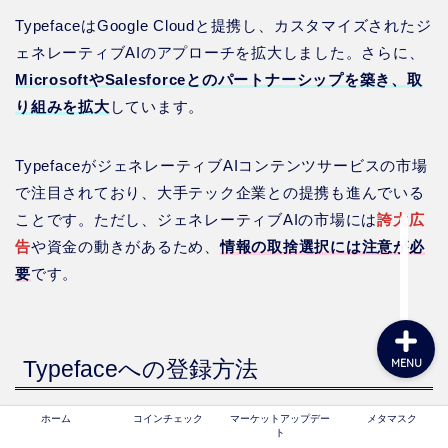
TypefaceはGoogle Cloudと提携し、カスタマイズされたジ
ェネレーティブAIのアプローチを拡大しました。さらに、
ホーム
MicrosoftやSalesforceとのパートナーシップを築き、取
り組みを拡大
しています。
コインチェック
TypefaceがジェネレーティブAIコンテンツサービスの市場
マーケットアップデート
で注目されており、大手テック企業との提携も進んでいる
ことです。ただし、ジェネレーティブAIの市場には
誇大広
告
や資金の動きがあるため、
情報の取捨選択には注意が必
メタマスク
要
です。
Typefaceへの登録方法
MENU
Typefaceはローンチ前のサービスです。現在はウェイトリ
ホーム
コインチェック
マーケットアップデー
メタマスク
ト
ストへの登録で、サービス開始の準備が整います。簡単な