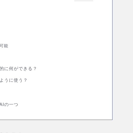
可能
で具体的に何ができる？
はどのように使う？
AIの一つ