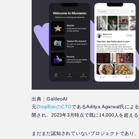
出典：GalileoAI
元
DropBoxのCTO
であるAditya Agarwal氏
開され、2023年3月時点で既に14,000人を超
まだまだ認知されていないプロジェクトであり