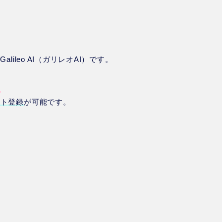
ileo AI（ガリレオAI）です。
。
ント登録
が可能です。