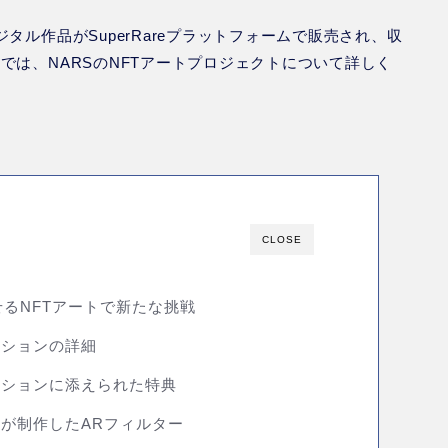
ル作品がSuperRareプラットフォームで販売され、収
事では、
NARSのNFTアートプロジェクト
について詳しく
CLOSE
させるNFTアートで新たな挑戦
クションの詳細
ークションに添えられた特典
ストが制作したARフィルター