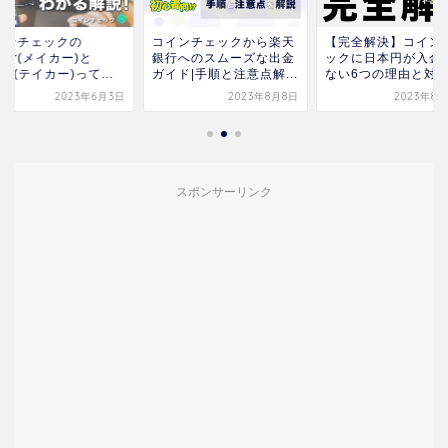
インチェックの
コインチェックから楽天
【完全解決】コイン
ker(メイカー)と
銀行へのスムーズな出金
ックに日本円が入金
ker(テイカー)って...
ガイド|手順と注意点解...
ない6つの理由と対
2023年6月3日
2023年8月8日
2023年8月
スポンサーリンク