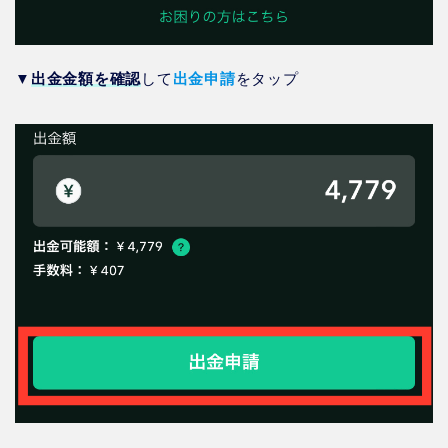
▼
出金金額を確認
して
出金申請
をタップ