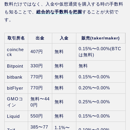
数料だけではなく、入金や仮想通貨を購入する時の手数料
も知ることで、
総合的な手数料を把握
することが大切で
す。
取引所名
出金
入金
販売
(taker/maker)
0.15%〜0.00%(BTC
coinche
407円
無料
ck
は無料)
330円
無料
無料
Bitpoint
770円
無料
0.15%〜0.00%
bitbank
770円
無料
0.20%〜0.00%
bitFlyer
GMOコ
無料〜44
無料
0.25%〜0.00%
イン
0円
550円
無料
0.15%〜0.00%
Liquid
385〜77
1.1%〜
0.10%〜0.00%