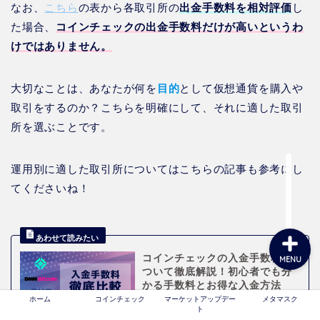
なお、
こちら
の表から各取引所の
出金手数料を相対評価
し
た場合、
コインチェックの出金手数料だけが高いというわ
けではありません。
ホーム
大切なことは、あなたが何を
目的
として仮想通貨を購入や
コインチェック
取引をするのか？こちらを明確にして、それに適した取引
所を選ぶことです。
マーケットアップデート
運用別に適した取引所についてはこちらの記事も参考にし
メタマスク
てくださいね！
コインチェックの入金手数料に
MENU
ついて徹底解説！初心者でも分
かる手数料とお得な入金方法
ホーム
コインチェック
マーケットアップデー
メタマスク
ト